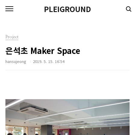
본문 바로가기
PLEIGROUND
Project
은석초 Maker Space
hansujeong
2019. 5. 15. 16:54